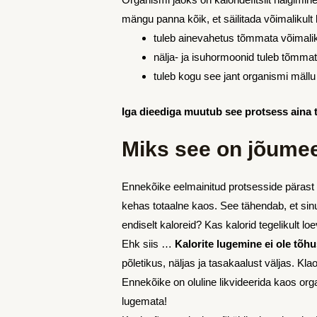
mängu panna kõik, et säilitada võimalikul
tuleb ainevahetus tõmmata võimalikult
nälja- ja isuhormoonid tuleb tõmmat
tuleb kogu see jant organismi mällu
Iga dieediga muutub see protsess aina
Miks see on jõume
Ennekõike eelmainitud protsesside pärast a
kehas totaalne kaos. See tähendab, et sinu
endiselt kaloreid? Kas kalorid tegelikult l
Ehk siis …
Kalorite lugemine ei ole tõh
põletikus, näljas ja tasakaalust väljas. Kla
Ennekõike on oluline likvideerida kaos org
lugemata!