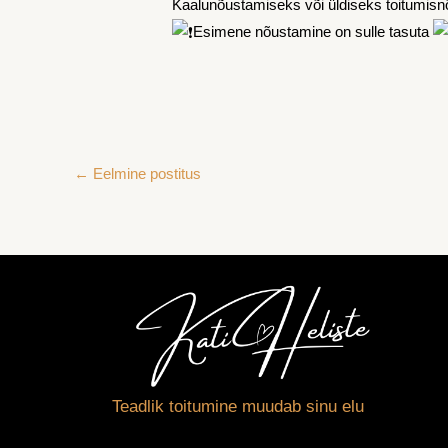
Kaalunõustamiseks või üldiseks toitumisnõ
Esimene nõustamine on sulle tasuta
←
Eelmine postitus
Teadlik toitumine muudab sinu elu