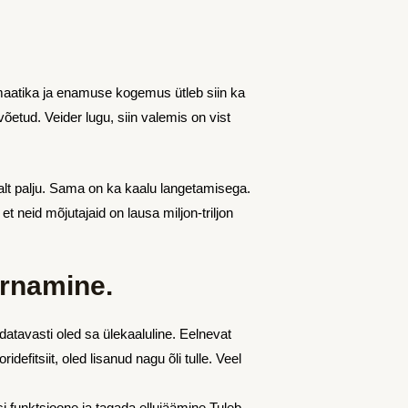
maatika ja enamuse kogemus ütleb siin ka
võetud. Veider lugu, siin valemis on vist
kralt palju. Sama on ka kaalu langetamisega.
 neid mõjutajaid on lausa miljon-triljon
urnamine.
ldatavasti oled sa ülekaaluline. Eelnevat
defitsiit, oled lisanud nagu õli tulle. Veel
si funktsioone ja tagada ellujäämine.Tuleb