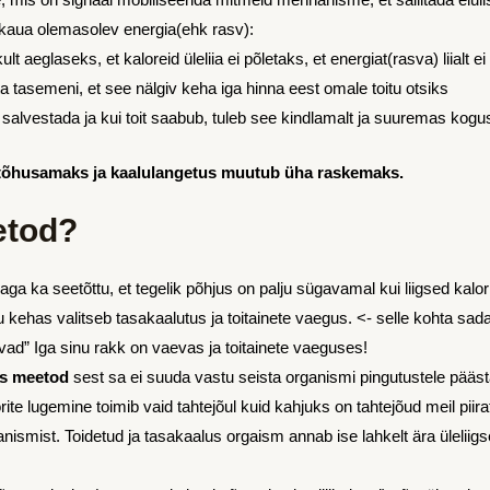
t kaua olemasolev energia(ehk rasv):
 aeglaseks, et kaloreid üleliia ei põletaks, et energiat(rasva) liialt ei
a tasemeni, et see nälgiv keha iga hinna eest omale toitu otsiks
 salvestada ja kui toit saabub, tuleb see kindlamalt ja suuremas kogu
 tõhusamaks ja kaalulangetus muutub üha raskemaks.
etod?
ga ka seetõttu, et tegelik põhjus on palju sügavamal kui liigsed kalo
 kehas valitseb tasakaalutus ja toitainete vaegus. <- selle kohta sada
oevad” Iga sinu rakk on vaevas ja toitainete vaeguses!
us meetod
sest sa ei suuda vastu seista organismi pingutustele pääst
orite lugemine toimib vaid tahtejõul kuid kahjuks on tahtejõud meil piir
anismist. Toidetud ja tasakaalus orgaism annab ise lahkelt ära ülelii