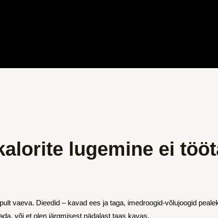
kalorite lugemine ei töö
t vaeva. Dieedid – kavad ees ja taga, imedroogid-võlujoogid pealekau
da, või et olen järgmisest nädalast taas kavas.