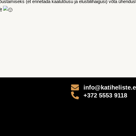
ustamiseks (et ennetada kaalutõusu ja elustiilihaigusi) võta ühendu
info@katiheliste.
+372 5553 9118