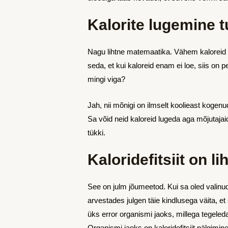
Kalorite lugemine tu
Nagu lihtne matemaatika. Vähem kaloreid 
seda, et kui kaloreid enam ei loe, siis on p
mingi viga?
Jah, nii mõnigi on ilmselt koolieast kogenu
Sa võid neid kaloreid lugeda aga mõjutajaid
tükki.
Kaloridefitsiit on 
See on julm jõumeetod. Kui sa oled valinud 
arvestades julgen täie kindlusega väita, et 
üks error organismi jaoks, millega tegeled
Organismi jaoks on kaloridefitsiit nälgimin