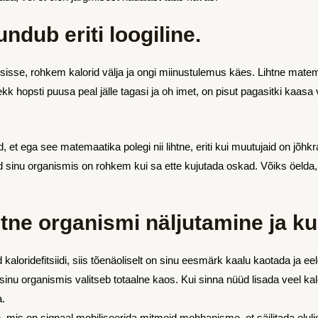
ndub eriti loogiline.
sisse, rohkem kalorid välja ja ongi miinustulemus käes. Lihtne mate
ekk hopsti puusa peal jälle tagasi ja oh imet, on pisut pagasitki kaasa 
d, et ega see matemaatika polegi nii lihtne, eriti kui muutujaid on jõh
 sinu organismis on rohkem kui sa ette kujutada oskad. Võiks öelda, et
lihtne organismi näljutamine ja k
kaloridefitsiidi, siis tõenäoliselt on sinu eesmärk kaalu kaotada ja ee
sinu organismis valitseb totaalne kaos. Kui sinna nüüd lisada veel kalori
a.
e, mis on signaal mobiliseerida mitmeid mehhanisme, et säilitada eluli