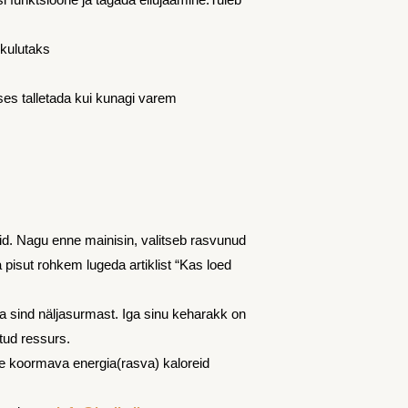
 kulutaks
ses talletada kui kunagi varem
rid. Nagu enne mainisin, valitseb rasvunud
 pisut rohkem lugeda artiklist “Kas loed
a sind näljasurmast. Iga sinu keharakk on
atud ressurs.
gse koormava energia(rasva) kaloreid