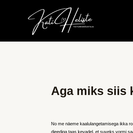
Skip
to
content
Post
navigation
Aga miks siis 
No me näeme kaalulangetamisega ikka ropul
dieediga taas kevadel, et suveks vormi saa